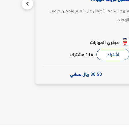
نهج يساعد الأطفال على تعلم وتمكين حروف
أفضل وأسرع ط
لهجاء .
بأساليب تربوي
عبقري المهارات
د/ سال
اشترك
اشترك
114 مشترك
50
30 ريال عماني