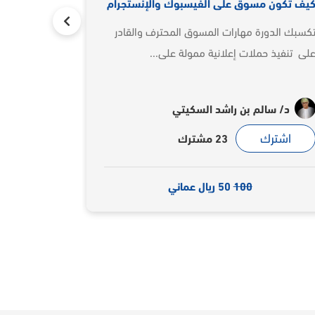
سبوك والإنستجرام
دورة التصميم الإحترافية المتكاملة
ق المحترف والقادر
دورة تبدأ مع المتدربين من الصفر حتى الا
ولة على...
وتضم مواضيع الفوتوشوب والاليستريتور وا
سكيتي
محمد المدهون
اشترك
12 مشترك
100
12 ريال عماني