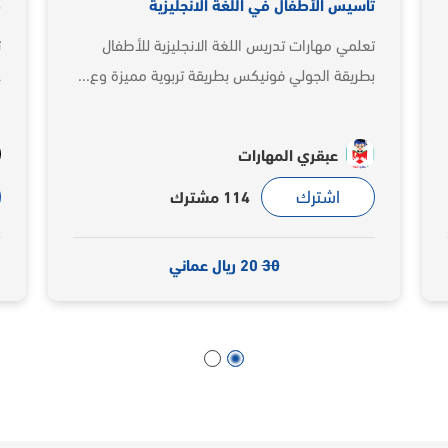
في اللغة الانجليزية
كيف تكون مسوق على الفي
ريس اللغة الانجليزية للأطفال
تكسبك الدورة مهارات المسو
ونيكس بطريقة تربوية مميزة وع...
على تنفيذ حملات إعلانية مم
مهارات
د/ سالم بن راشد ال
اشترك
114 مشترك
23 مشترك
30
20 ريال عماني
100
50 ريال عماني